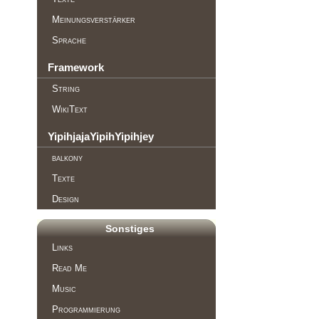
Meinungsverstärker
Sprache
Framework
String
WikiText
YipihjajaYipihYipihjey
balkony
Texte
Design
Sonstiges
Links
Read Me
Music
Programmierung