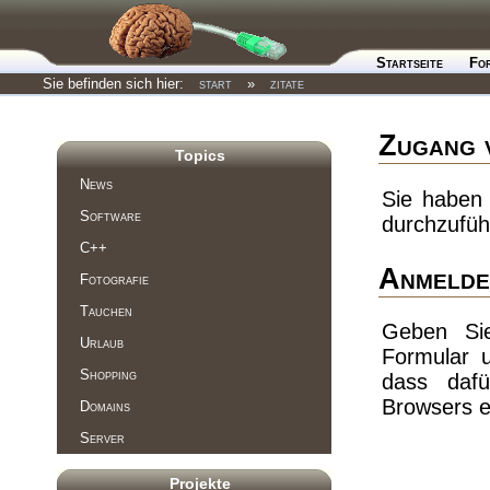
Startseite
Fo
Sie befinden sich hier:
start
»
zitate
Zugang 
Topics
News
Sie haben 
Software
durchzufüh
C++
Anmelde
Fotografie
Tauchen
Geben Si
Urlaub
Formular 
Shopping
dass dafü
Browsers e
Domains
Server
Projekte