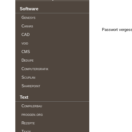
Software
Genesys
Canvas
Passwort vergess
CAD
void
CMS
Dedupe
Computergrafik
Scuplan
Sharepoint
Text
Compilerbau
proggen.org
Rezepte
Texte