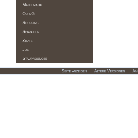
Mathematik
OpenGl
Shopping
Sprachen
Zitate
Job
Stauprognose
Seite anzeigen
Ältere Versionen
An