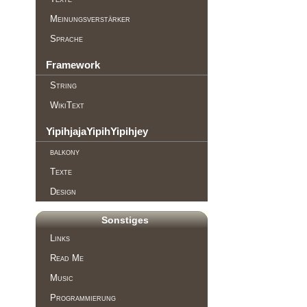
Meinungsverstärker
Sprache
Framework
String
WikiText
YipihjajaYipihYipihjey
balkony
Texte
Design
Sonstiges
Links
Read Me
Music
Programmierung