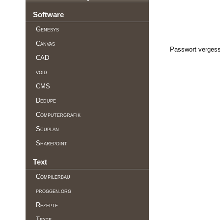
Software
Genesys
Canvas
Passwort vergess
CAD
void
CMS
Dedupe
Computergrafik
Scuplan
Sharepoint
Text
Compilerbau
proggen.org
Rezepte
Texte