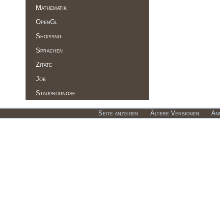
Mathematik
OpenGl
Shopping
Sprachen
Zitate
Job
Stauprognose
Seite anzeigen
Ältere Versionen
An