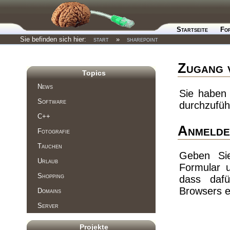
Startseite
Fo
Sie befinden sich hier:
start
»
sharepoint
Zugang 
Topics
News
Sie haben 
Software
durchzufüh
C++
Anmelde
Fotografie
Tauchen
Geben Si
Urlaub
Formular 
Shopping
dass dafü
Browsers e
Domains
Server
Projekte