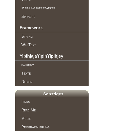
Meinungsverstärker
Sprache
Framework
String
WikiText
YipihjajaYipihYipihjey
balkony
Texte
Design
Sonstiges
Links
Read Me
Music
Programmierung