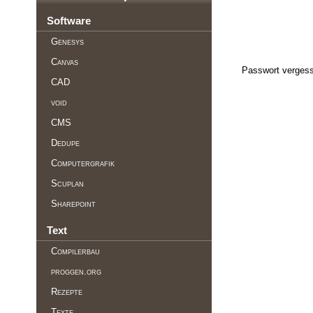
Software
Genesys
Canvas
Passwort vergess
CAD
void
CMS
Dedupe
Computergrafik
Scuplan
Sharepoint
Text
Compilerbau
proggen.org
Rezepte
Texte