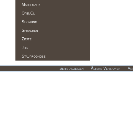
Mathematik
OpenGl
Shopping
Sprachen
Zitate
Job
Stauprognose
Seite anzeigen
Ältere Versionen
An