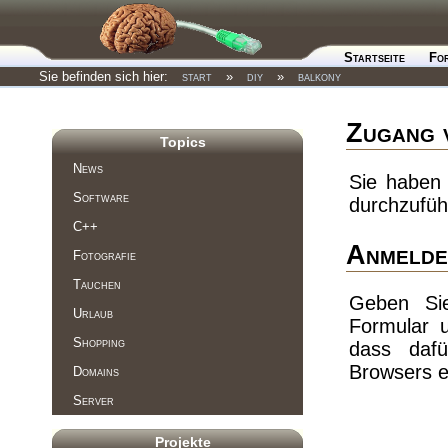
Startseite
Fo
Sie befinden sich hier:
start
»
diy
»
balkony
Zugang 
Topics
News
Sie haben 
Software
durchzufüh
C++
Anmelde
Fotografie
Tauchen
Geben Si
Urlaub
Formular 
Shopping
dass dafü
Browsers e
Domains
Server
Projekte