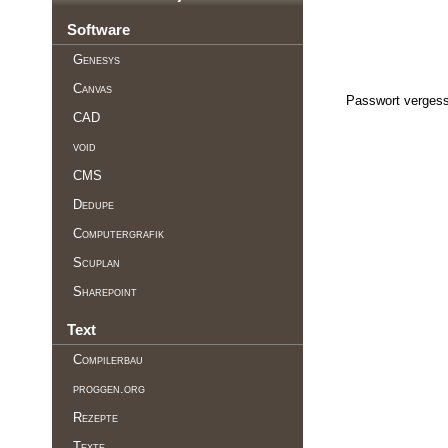
Software
Genesys
Canvas
Passwort vergess
CAD
void
CMS
Dedupe
Computergrafik
Scuplan
Sharepoint
Text
Compilerbau
proggen.org
Rezepte
Texte