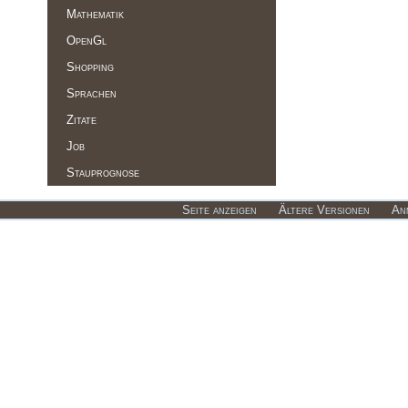
Mathematik
OpenGl
Shopping
Sprachen
Zitate
Job
Stauprognose
Seite anzeigen
Ältere Versionen
An