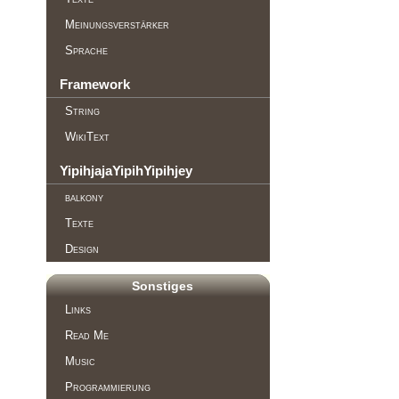
Meinungsverstärker
Sprache
Framework
String
WikiText
YipihjajaYipihYipihjey
balkony
Texte
Design
Sonstiges
Links
Read Me
Music
Programmierung