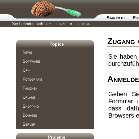
Startseite
Fo
Sie befinden sich hier:
start
»
scuplan
Zugang 
Topics
News
Sie haben 
Software
durchzufüh
C++
Anmelde
Fotografie
Tauchen
Geben Si
Urlaub
Formular 
Shopping
dass dafü
Browsers e
Domains
Server
Projekte