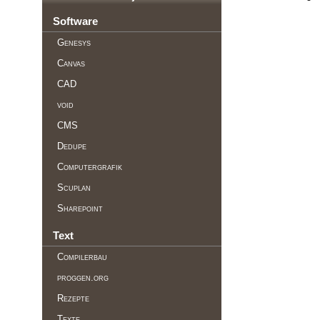
Software
Genesys
Canvas
CAD
void
CMS
Dedupe
Computergrafik
Scuplan
Sharepoint
Text
Compilerbau
proggen.org
Rezepte
Texte