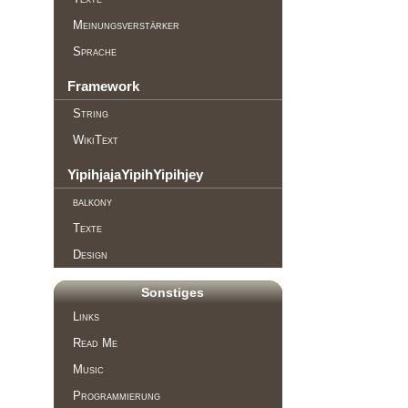
Meinungsverstärker
Sprache
Framework
String
WikiText
YipihjajaYipihYipihjey
balkony
Texte
Design
Sonstiges
Links
Read Me
Music
Programmierung