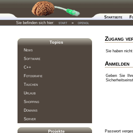
Startseite
F
Sie befinden sich hier:
start
»
opengl
Zugang ve
Topics
News
Sie haben nicht
Software
Anmelden
C++
Geben Sie Ihr
Fotografie
Sicherheitseins
Tauchen
Urlaub
Shopping
Domains
Server
Passwort verges
Projekte