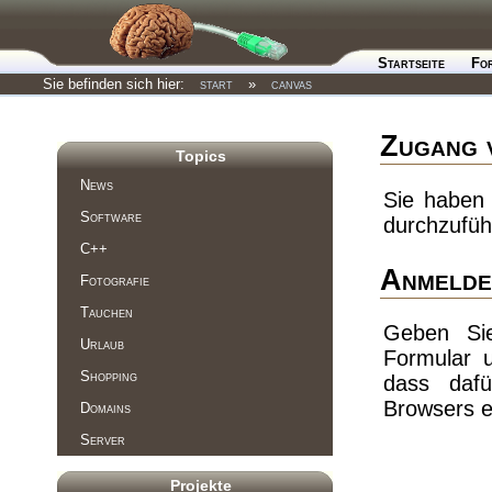
Startseite
Fo
Sie befinden sich hier:
start
»
canvas
Zugang 
Topics
News
Sie haben 
Software
durchzufüh
C++
Anmelde
Fotografie
Tauchen
Geben Si
Urlaub
Formular 
Shopping
dass dafü
Browsers e
Domains
Server
Projekte