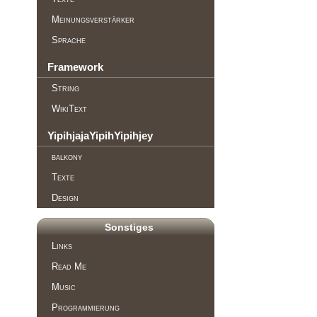
Meinungsverstärker
Sprache
Framework
String
WikiText
YipihjajaYipihYipihjey
balkony
Texte
Design
Sonstiges
Links
Read Me
Music
Programmierung