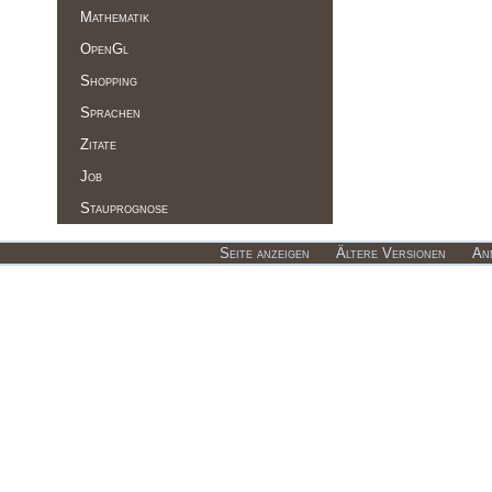
Mathematik
OpenGl
Shopping
Sprachen
Zitate
Job
Stauprognose
Seite anzeigen
Ältere Versionen
An