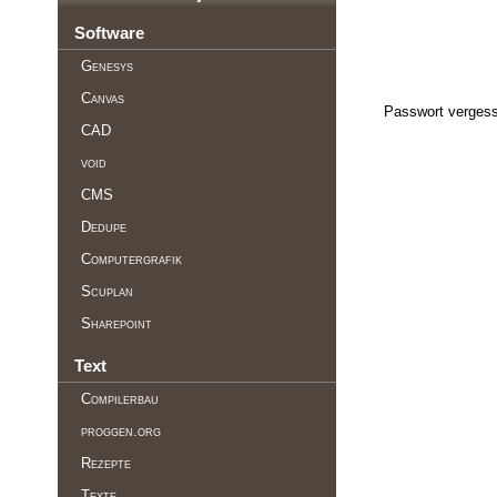
Software
Genesys
Canvas
Passwort vergess
CAD
void
CMS
Dedupe
Computergrafik
Scuplan
Sharepoint
Text
Compilerbau
proggen.org
Rezepte
Texte