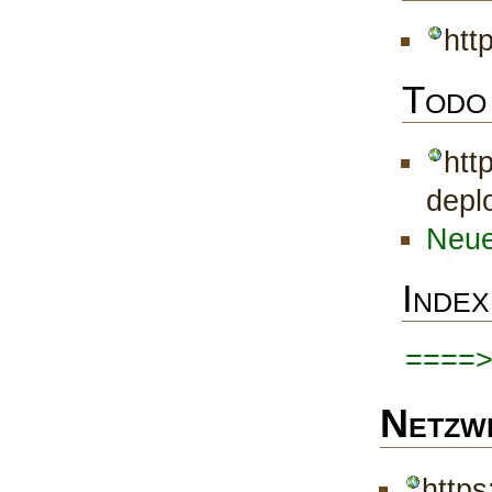
htt
Todo
htt
depl
Neue
Index
====
Netzw
https