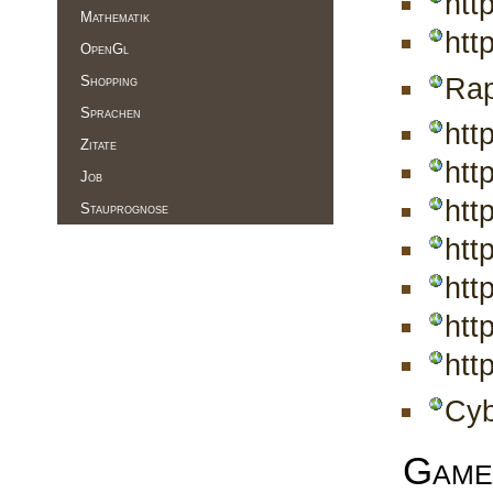
htt
Mathematik
htt
OpenGl
Ra
Shopping
Sprachen
htt
Zitate
htt
Job
htt
Stauprognose
htt
htt
htt
htt
Cyb
Game