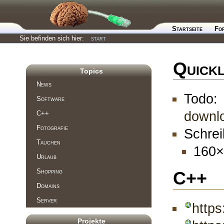
Startseite
Fo
Sie befinden sich hier:
start
Quick
Topics
News
Tod
Software
downl
C++
Fotografie
Schrei
Tauchen
160×
Urlaub
Shopping
C++
Domains
Server
http
Projekte