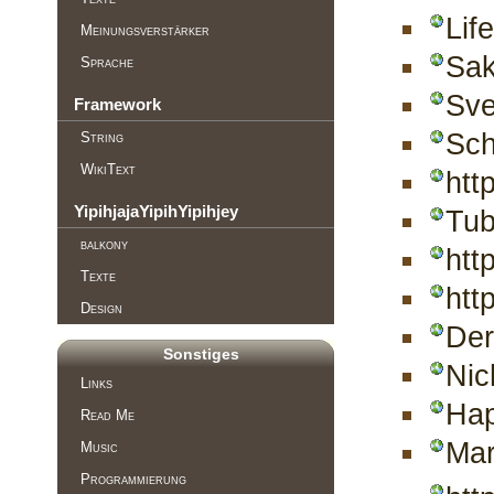
Life
Meinungsverstärker
Sak
Sprache
Sve
Framework
Sch
String
WikiText
htt
YipihjajaYipihYipihjey
Tub
balkony
htt
Texte
htt
Design
Der
Sonstiges
Nic
Links
Hap
Read Me
Mar
Music
Programmierung