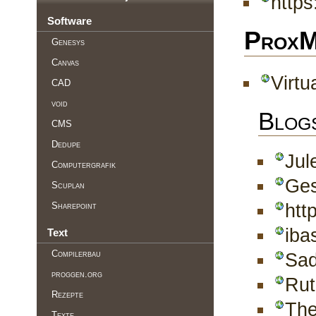
https
Software
Prox
Genesys
Canvas
Virtu
CAD
void
Blog
CMS
Dedupe
Jul
Computergrafik
Ges
Scuplan
Sharepoint
htt
iba
Text
Compilerbau
Sad
proggen.org
Rut
Rezepte
The
Texte